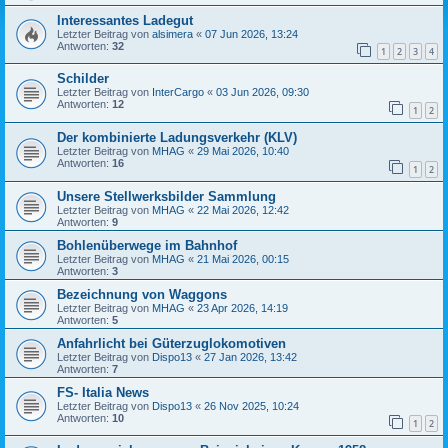
Interessantes Ladegut
Letzter Beitrag von
alsimera
«
07 Jun 2026, 13:24
Antworten:
32
1
2
3
4
Schilder
Letzter Beitrag von
InterCargo
«
03 Jun 2026, 09:30
Antworten:
12
1
2
Der kombinierte Ladungsverkehr (KLV)
Letzter Beitrag von
MHAG
«
29 Mai 2026, 10:40
Antworten:
16
1
2
Unsere Stellwerksbilder Sammlung
Letzter Beitrag von
MHAG
«
22 Mai 2026, 12:42
Antworten:
9
Bohlenüberwege im Bahnhof
Letzter Beitrag von
MHAG
«
21 Mai 2026, 00:15
Antworten:
3
Bezeichnung von Waggons
Letzter Beitrag von
MHAG
«
23 Apr 2026, 14:19
Antworten:
5
Anfahrlicht bei Güterzuglokomotiven
Letzter Beitrag von
Dispo13
«
27 Jan 2026, 13:42
Antworten:
7
FS- Italia News
Letzter Beitrag von
Dispo13
«
26 Nov 2025, 10:24
Antworten:
10
1
2