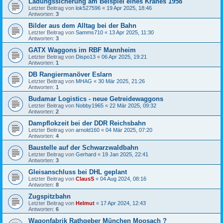
Ladungssicherung am Beispiel eines Kranes 1958
Letzter Beitrag von
lok527596
«
19 Apr 2025, 18:46
Antworten:
3
Bilder aus dem Alltag bei der Bahn
Letzter Beitrag von
Samms710
«
13 Apr 2025, 11:30
Antworten:
3
GATX Waggons im RBF Mannheim
Letzter Beitrag von
Dispo13
«
06 Apr 2025, 19:21
Antworten:
1
DB Rangiermanöver Eslarn
Letzter Beitrag von
MHAG
«
30 Mär 2025, 21:26
Antworten:
1
Budamar Logistics - neue Getreidewaggons
Letzter Beitrag von
Nobby1965
«
22 Mär 2025, 09:32
Antworten:
2
Dampflokzeit bei der DDR Reichsbahn
Letzter Beitrag von
arnold160
«
04 Mär 2025, 07:20
Antworten:
4
Baustelle auf der Schwarzwaldbahn
Letzter Beitrag von
Gerhard
«
19 Jan 2025, 22:41
Antworten:
3
Gleisanschluss bei DHL geplant
Letzter Beitrag von
ClausS
«
04 Aug 2024, 08:16
Antworten:
8
Zugspitzbahn
Letzter Beitrag von
Helmut
«
17 Apr 2024, 12:43
Antworten:
6
Wagonfabrik Rathgeber München Moosach ?