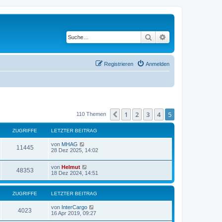
Suche
Erweiterte Suche
Registrieren
Anmelden
1
2
3
4
5
Vorherige
110 Themen
ZUGRIFFE
LETZTER BEITRAG
von
MHAG
11445
28 Dez 2025, 14:02
von
Helmut
48353
18 Dez 2024, 14:51
ZUGRIFFE
LETZTER BEITRAG
von
InterCargo
4023
16 Apr 2019, 09:27