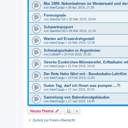
Mai 1989: Nebenbahnen im Westerwald und der 
von
InterCargo
»
08 Apr 2019, 17:38
Formsignale
von
Samms710
»
25 Mär 2019, 18:04
Schwertransport
von
Samms710
»
09 Mär 2019, 12:19
Warten auf Ersatzdrehgestell
von
InterCargo
»
10 Mär 2019, 12:36
Schmalspurbahn in Argentinien
von
LotharF
»
24 Feb 2019, 15:39
Strecke Euskirchen-Münstereifel, Erfttalbahn m
von
InterCargo
»
21 Feb 2019, 19:05
Der Rote Hahn fährt mit - Bundesbahn-Lehrfil
von
InterCargo
»
19 Feb 2019, 11:04
Guten Tag, darf ich Ihnen was pumpen ...?!
von
InterCargo
»
17 Jan 2019, 20:30
Sammlung von Bahndienstgebäuden
von
InterCargo
»
17 Jan 2019, 14:40
Neues Thema
Zurück zur Foren-Übersicht