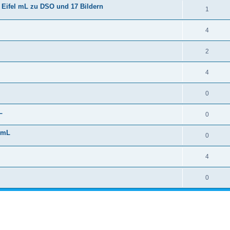
Eifel mL zu DSO und 17 Bildern
1
4
2
4
0
L
0
m mL
0
4
0