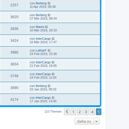
von
8erberg
2257
11 Apr 2019, 09:38
von
8erberg
3620
27 Mär 2019, 08:34
von
Manni
2836
10 Mär 2019, 18:19
von
InterCargo
3424
10 Mär 2019, 17:47
von
LotharF
3980
24 Feb 2019, 15:39
von
InterCargo
3834
21 Feb 2019, 19:05
von
InterCargo
3748
19 Feb 2019, 11:04
von
8erberg
3890
23 Jan 2019, 08:32
von
InterCargo
4174
17 Jan 2019, 14:40
1
2
3
4
5
Vorherige
110 Themen
Gehe zu