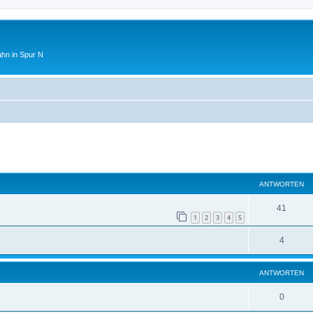
ahn in Spur N
eiterte Suche
ANTWORTEN
41
1
2
3
4
5
4
ANTWORTEN
0