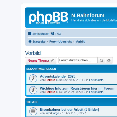
N-Bahnforum
Hier dreht sich alles um die Modellb
Schnellzugriff
FAQ
Startseite
Foren-Übersicht
Vorbild
Vorbild
Suche
Erw
Neues Thema
BEKANNTMACHUNGEN
Adventskalender 2025
von
Helmut
»
30 Nov 2025, 23:11
» in
Forumsinfo
Wichtige Info zum Registrieren hier im Forum
von
Helmut
»
13 Feb 2024, 09:23
» in
Forumsinfo
THEMEN
Eisenbahner bei der Arbeit (5 Bilder)
von
InterCargo
»
16 Apr 2019, 09:27