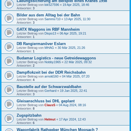
Ladungssicherung am Beispiel eines Kranes 1958
Letzter Beitrag von
lok527596
«
19 Apr 2025, 18:46
Antworten:
3
Bilder aus dem Alltag bei der Bahn
Letzter Beitrag von
Samms710
«
13 Apr 2025, 11:30
Antworten:
3
GATX Waggons im RBF Mannheim
Letzter Beitrag von
Dispo13
«
06 Apr 2025, 19:21
Antworten:
1
DB Rangiermanöver Eslarn
Letzter Beitrag von
MHAG
«
30 Mär 2025, 21:26
Antworten:
1
Budamar Logistics - neue Getreidewaggons
Letzter Beitrag von
Nobby1965
«
22 Mär 2025, 09:32
Antworten:
2
Dampflokzeit bei der DDR Reichsbahn
Letzter Beitrag von
arnold160
«
04 Mär 2025, 07:20
Antworten:
4
Baustelle auf der Schwarzwaldbahn
Letzter Beitrag von
Gerhard
«
19 Jan 2025, 22:41
Antworten:
3
Gleisanschluss bei DHL geplant
Letzter Beitrag von
ClausS
«
04 Aug 2024, 08:16
Antworten:
8
Zugspitzbahn
Letzter Beitrag von
Helmut
«
17 Apr 2024, 12:43
Antworten:
6
Wagonfabrik Rathgeber München Moosach ?