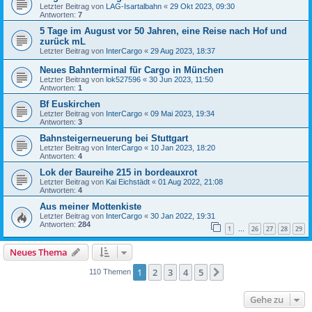
Letzter Beitrag von
LAG-Isartalbahn
«
29 Okt 2023, 09:30
Antworten:
7
5 Tage im August vor 50 Jahren, eine Reise nach Hof und
zurück mL
Letzter Beitrag von
InterCargo
«
29 Aug 2023, 18:37
Neues Bahnterminal für Cargo in München
Letzter Beitrag von
lok527596
«
30 Jun 2023, 11:50
Antworten:
1
Bf Euskirchen
Letzter Beitrag von
InterCargo
«
09 Mai 2023, 19:34
Antworten:
3
Bahnsteigerneuerung bei Stuttgart
Letzter Beitrag von
InterCargo
«
10 Jan 2023, 18:20
Antworten:
4
Lok der Baureihe 215 in bordeauxrot
Letzter Beitrag von
Kai Eichstädt
«
01 Aug 2022, 21:08
Antworten:
4
Aus meiner Mottenkiste
Letzter Beitrag von
InterCargo
«
30 Jan 2022, 19:31
Antworten:
284
1
26
27
28
29
…
Neues Thema
1
2
3
4
5
Nächste
110 Themen
Gehe zu