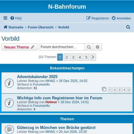
N-Bahnforum
FAQ
Registrieren
Anmelden
S
Startseite
Foren-Übersicht
Vorbild
u
Vorbild
c
Suche
Erweiterte Suche
Neues Thema
h
e
1
2
3
4
5
Nächste
110 Themen
Bekanntmachungen
Adventskalender 2025
Letzter Beitrag von
MHAG
«
28 Dez 2025, 14:02
Verfasst in
Forumsinfo
Antworten:
41
1
2
3
4
5
Wichtige Info zum Registrieren hier im Forum
Letzter Beitrag von
Helmut
«
18 Dez 2024, 14:51
Verfasst in
Forumsinfo
Antworten:
4
Themen
Güterzug in München von Brücke gestürzt
Letzter Beitrag von
MHAG
«
20 Jun 2026, 10:26