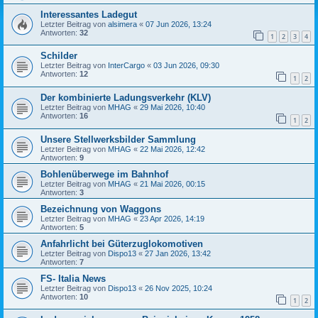
Interessantes Ladegut
Letzter Beitrag von
alsimera
«
07 Jun 2026, 13:24
Antworten:
32
1
2
3
4
Schilder
Letzter Beitrag von
InterCargo
«
03 Jun 2026, 09:30
Antworten:
12
1
2
Der kombinierte Ladungsverkehr (KLV)
Letzter Beitrag von
MHAG
«
29 Mai 2026, 10:40
Antworten:
16
1
2
Unsere Stellwerksbilder Sammlung
Letzter Beitrag von
MHAG
«
22 Mai 2026, 12:42
Antworten:
9
Bohlenüberwege im Bahnhof
Letzter Beitrag von
MHAG
«
21 Mai 2026, 00:15
Antworten:
3
Bezeichnung von Waggons
Letzter Beitrag von
MHAG
«
23 Apr 2026, 14:19
Antworten:
5
Anfahrlicht bei Güterzuglokomotiven
Letzter Beitrag von
Dispo13
«
27 Jan 2026, 13:42
Antworten:
7
FS- Italia News
Letzter Beitrag von
Dispo13
«
26 Nov 2025, 10:24
Antworten:
10
1
2