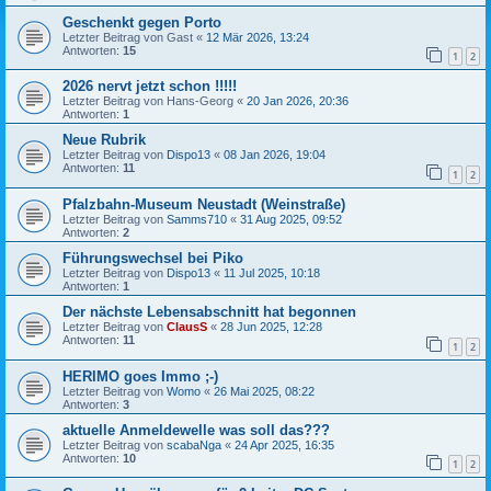
Geschenkt gegen Porto
Letzter Beitrag von
Gast
«
12 Mär 2026, 13:24
Antworten:
15
1
2
2026 nervt jetzt schon !!!!!
Letzter Beitrag von
Hans-Georg
«
20 Jan 2026, 20:36
Antworten:
1
Neue Rubrik
Letzter Beitrag von
Dispo13
«
08 Jan 2026, 19:04
Antworten:
11
1
2
Pfalzbahn-Museum Neustadt (Weinstraße)
Letzter Beitrag von
Samms710
«
31 Aug 2025, 09:52
Antworten:
2
Führungswechsel bei Piko
Letzter Beitrag von
Dispo13
«
11 Jul 2025, 10:18
Antworten:
1
Der nächste Lebensabschnitt hat begonnen
Letzter Beitrag von
ClausS
«
28 Jun 2025, 12:28
Antworten:
11
1
2
HERIMO goes Immo ;-)
Letzter Beitrag von
Womo
«
26 Mai 2025, 08:22
Antworten:
3
aktuelle Anmeldewelle was soll das???
Letzter Beitrag von
scabaNga
«
24 Apr 2025, 16:35
Antworten:
10
1
2