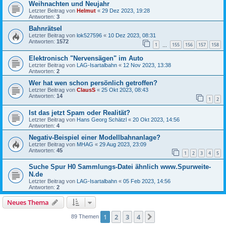
Weihnachten und Neujahr
Letzter Beitrag von
Helmut
«
29 Dez 2023, 19:28
Antworten:
3
Bahnrätsel
Letzter Beitrag von
lok527596
«
10 Dez 2023, 08:31
Antworten:
1572
1
155
156
157
158
…
Elektronisch "Nervensägen" im Auto
Letzter Beitrag von
LAG-Isartalbahn
«
12 Nov 2023, 13:38
Antworten:
2
Wer hat wen schon persönlich getroffen?
Letzter Beitrag von
ClausS
«
25 Okt 2023, 08:43
Antworten:
14
1
2
Ist das jetzt Spam oder Realität?
Letzter Beitrag von
Hans Georg Schätzl
«
20 Okt 2023, 14:56
Antworten:
4
Negativ-Beispiel einer Modellbahnanlage?
Letzter Beitrag von
MHAG
«
29 Aug 2023, 23:09
Antworten:
45
1
2
3
4
5
Suche Spur H0 Sammlungs-Datei ähnlich www.Spurweite-
N.de
Letzter Beitrag von
LAG-Isartalbahn
«
05 Feb 2023, 14:56
Antworten:
2
Neues Thema
1
2
3
4
Nächste
89 Themen