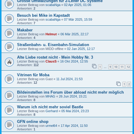
Grosse Umwälzungen für 2-Leiter DC Systeme
Letzter Beitrag von
scabaNga
«
02 Apr 2025, 01:06
Antworten:
2
Besuch bei Mike in Kapstadt
Letzter Beitrag von
scabaNga
«
07 Mär 2025, 15:59
Antworten:
7
Makaber
Letzter Beitrag von
Helmut
«
06 Mär 2025, 22:17
Antworten:
4
Straßenbahn- u. Eisenbahn-Simulation
Letzter Beitrag von
MIDD-offline
«
02 Jan 2025, 12:17
Alte Liebe rostet nicht - Mein Hobby Nr. 3
Letzter Beitrag von
ClausS
«
16 Okt 2024, 12:55
Antworten:
112
1
9
10
11
12
…
Vitrinen für Moba
Letzter Beitrag von
Gast
«
11 Jul 2024, 21:53
Antworten:
12
1
2
Bildeinstellen ins Forum über abload nicht mehr möglich
Letzter Beitrag von
MHAG
«
26 Jun 2024, 15:21
Antworten:
8
Warum ich nicht mehr soviel Bastle
Letzter Beitrag von
Gerhard
«
05 Mai 2024, 23:23
Antworten:
8
GFN online shop
Letzter Beitrag von
urmel64
«
17 Apr 2024, 11:50
Antworten:
1