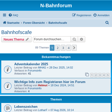
N-Bahnforum
FAQ
Registrieren
Anmelden
S
Startseite
Foren-Übersicht
Bahnhofscafe
u
Bahnhofscafe
c
Suche
Erweiterte Suche
Neues Thema
h
e
1
2
3
4
Nächste
89 Themen
Bekanntmachungen
Adventskalender 2025
Letzter Beitrag von
MHAG
«
28 Dez 2025, 14:02
Verfasst in
Forumsinfo
Antworten:
41
1
2
3
4
5
Wichtige Info zum Registrieren hier im Forum
Letzter Beitrag von
Helmut
«
18 Dez 2024, 14:51
Verfasst in
Forumsinfo
Antworten:
4
Themen
Lebenszeichen
Letzter Beitrag von
LotharF
«
07 Aug 2026, 10:14