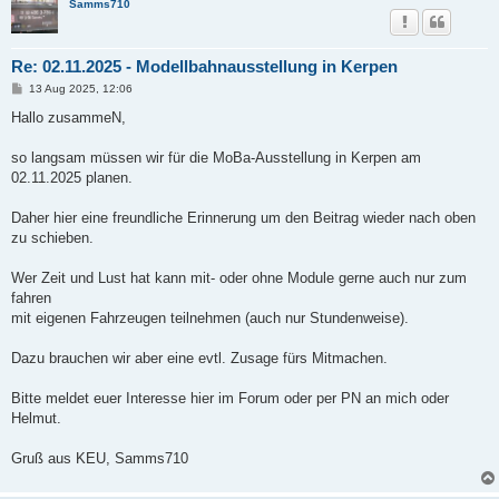
Samms710
Re: 02.11.2025 - Modellbahnausstellung in Kerpen
B
13 Aug 2025, 12:06
e
i
Hallo zusammeN,
t
r
a
so langsam müssen wir für die MoBa-Ausstellung in Kerpen am
g
02.11.2025 planen.
Daher hier eine freundliche Erinnerung um den Beitrag wieder nach oben
zu schieben.
Wer Zeit und Lust hat kann mit- oder ohne Module gerne auch nur zum
fahren
mit eigenen Fahrzeugen teilnehmen (auch nur Stundenweise).
Dazu brauchen wir aber eine evtl. Zusage fürs Mitmachen.
Bitte meldet euer Interesse hier im Forum oder per PN an mich oder
Helmut.
Gruß aus KEU, Samms710