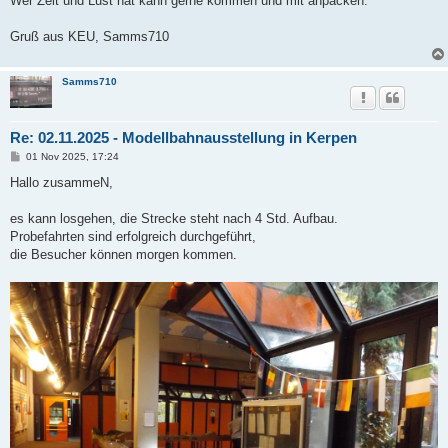
Wer Zeit und Lust hat kann gerne kommen und mit anpacken.
Gruß aus KEU, Samms710
Samms710
Re: 02.11.2025 - Modellbahnausstellung in Kerpen
B
01 Nov 2025, 17:24
e
i
Hallo zusammeN,
t
r
a
es kann losgehen, die Strecke steht nach 4 Std. Aufbau.
g
Probefahrten sind erfolgreich durchgeführt,
die Besucher können morgen kommen.