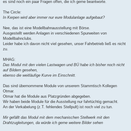
a
es sind noch ein paar Fragen offen, die ich gerne beantworte.
g
The Circle:
In Kerpen wird aber immer nur eure Modulanlage aufgebaut?
Nee, das ist eine Modellbahnausstellung mit Börse.
Ausgestellt werden Anlagen in verschiedenen Spurweiten von
Modellbahnclubs.
Leider habe ich davon nicht viel gesehen, unser Fahrbetrieb ließ es nicht
zu.
MHAG:
Das Modul mit den vielen Lastwagen und BÜ habe ich bisher noch nicht
auf Bildern gesehen,
ebenso die weitläufige Kurve im Einschnitt.
Das sind übernommene Module von unserem Stammtisch Kollegen
Otmar.
Otmar hat die Module aus Platzgründen abgegeben.
Wir haben beide Module für die Ausstellung nur fahrtüchtig gemacht.
An der Verkabelung (z.T. fehlendes Stellpult) ist noch viel zu tun.
Mir gefällt das Modul mit dem mechanischen Stellwerk mit den
Drahtzugleitungen, da würde ich gerne weitere Bilder sehen