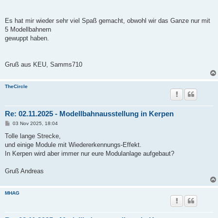
Es hat mir wieder sehr viel Spaß gemacht, obwohl wir das Ganze nur mit
5 Modellbahnern
gewuppt haben.
Gruß aus KEU, Samms710
TheCircle
Re: 02.11.2025 - Modellbahnausstellung in Kerpen
B
03 Nov 2025, 18:04
e
i
Tolle lange Strecke,
t
und einige Module mit Wiedererkennungs-Effekt.
r
a
In Kerpen wird aber immer nur eure Modulanlage aufgebaut?
g
Gruß Andreas
MHAG