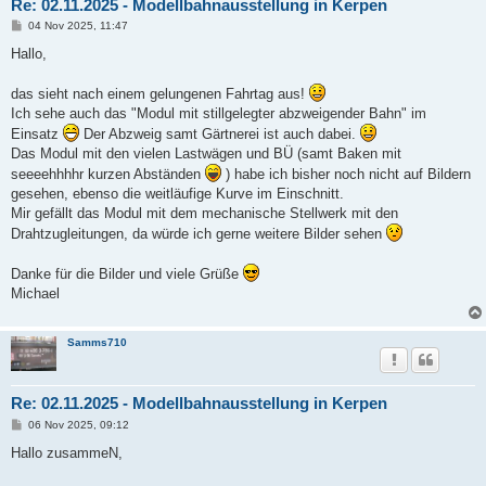
Re: 02.11.2025 - Modellbahnausstellung in Kerpen
B
04 Nov 2025, 11:47
e
i
Hallo,
t
r
a
das sieht nach einem gelungenen Fahrtag aus!
g
Ich sehe auch das "Modul mit stillgelegter abzweigender Bahn" im
Einsatz
Der Abzweig samt Gärtnerei ist auch dabei.
Das Modul mit den vielen Lastwägen und BÜ (samt Baken mit
seeeehhhhr kurzen Abständen
) habe ich bisher noch nicht auf Bildern
gesehen, ebenso die weitläufige Kurve im Einschnitt.
Mir gefällt das Modul mit dem mechanische Stellwerk mit den
Drahtzugleitungen, da würde ich gerne weitere Bilder sehen
Danke für die Bilder und viele Grüße
Michael
Samms710
Re: 02.11.2025 - Modellbahnausstellung in Kerpen
B
06 Nov 2025, 09:12
e
i
Hallo zusammeN,
t
r