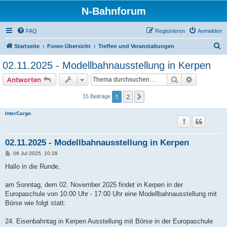
N-Bahnforum
FAQ
Registrieren
Anmelden
S
Startseite
Foren-Übersicht
Treffen und Veranstaltungen
u
02.11.2025 - Modellbahnausstellung in Kerpen
c
Suche
Erweiterte
Antworten
h
e
1
2
Nächste
15 Beiträge
InterCargo
02.11.2025 - Modellbahnausstellung in Kerpen
B
06 Jul 2025, 10:28
e
i
Hallo in die Runde,
t
r
a
am Sonntag, dem 02. November 2025 findet in Kerpen in der
g
Europaschule von 10:00 Uhr - 17:00 Uhr eine Modellbahnausstellung mit
Börse wie folgt statt:
24. Eisenbahntag in Kerpen Ausstellung mit Börse in der Europaschule