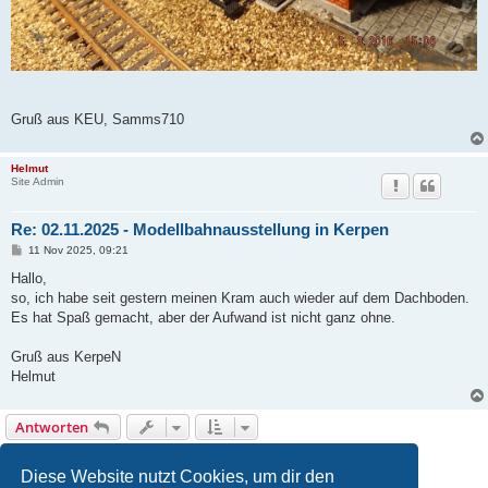
Gruß aus KEU, Samms710
Helmut
Site Admin
Re: 02.11.2025 - Modellbahnausstellung in Kerpen
B
11 Nov 2025, 09:21
e
i
Hallo,
t
so, ich habe seit gestern meinen Kram auch wieder auf dem Dachboden.
r
a
Es hat Spaß gemacht, aber der Aufwand ist nicht ganz ohne.
g
Gruß aus KerpeN
Helmut
Antworten
1
2
Nächste
15 Beiträge
Diese Website nutzt Cookies, um dir den