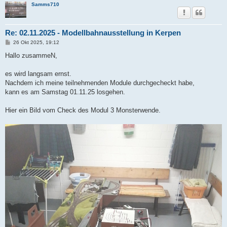
Samms710
Re: 02.11.2025 - Modellbahnausstellung in Kerpen
B
26 Okt 2025, 19:12
e
i
Hallo zusammeN,
t
r
a
es wird langsam ernst.
g
Nachdem ich meine teilnehmenden Module durchgecheckt habe,
kann es am Samstag 01.11.25 losgehen.
Hier ein Bild vom Check des Modul 3 Monsterwende.