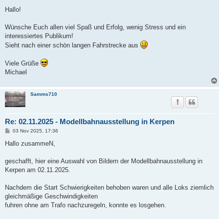
e
i
Hallo!
t
r
a
Wünsche Euch allen viel Spaß und Erfolg, wenig Stress und ein
g
interessiertes Publikum!
Sieht nach einer schön langen Fahrstrecke aus
Viele Grüße
Michael
Samms710
Re: 02.11.2025 - Modellbahnausstellung in Kerpen
B
03 Nov 2025, 17:36
e
i
Hallo zusammeN,
t
r
a
geschafft, hier eine Auswahl von Bildern der Modellbahnausstellung in
g
Kerpen am 02.11.2025.
Nachdem die Start Schwierigkeiten behoben waren und alle Loks ziemlich
gleichmäßige Geschwindigkeiten
fuhren ohne am Trafo nachzuregeln, konnte es losgehen.