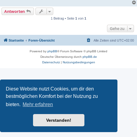
Antworten
1 Beitrag • Seite
1
von
1
Gehe zu
Startseite
Foren-Übersicht
Alle Zeiten sind
UTC+02:00
Powered by
phpBB
® Forum Software © phpBB Limited
Deutsche Übersetzung durch
phpBB.de
Datenschutz
|
Nutzungsbedingungen
Diese Website nutzt Cookies, um dir den
bestmöglichen Komfort bei der Nutzung zu
bieten.
Mehr erfahren
Verstanden!