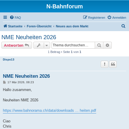
N-Bahnforum
FAQ
Registrieren
Anmelden
S
Startseite
Foren-Übersicht
Neues aus dem Markt
u
NME Neuheiten 2026
c
Suche
Erweiterte
Antworten
h
1 Beitrag • Seite
1
von
1
e
Dispo13
NME Neuheiten 2026
B
17 Mär 2026, 08:23
e
i
Hallo zusammen,
t
r
a
Neuheiten NME 2026
g
https://www.bahnorama.ch/data/downloads ... heiten.pdf
Ciao
Chris