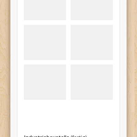
aus der Luft
Mühlenmuseum
Strasse
Die
Weide
auf der
rechten
Seite...
Parkplatz
Spielplatz_neu
Großelt
und Enk