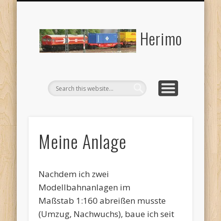
DATENSCHUTZERKLÄRUNG
TIPPS UND TRICKS
N-BAHNFORUM
MEINE ANLAGE
GÄSTEBUCH
IMPRESSUM
LINKS
Herimo
Meine Anlage
Nachdem ich zwei
Modellbahnanlagen im
Maßstab 1:160 abreißen musste
(Umzug, Nachwuchs), baue ich seit