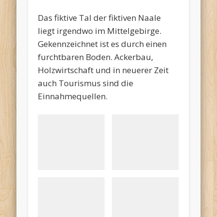
Das fiktive Tal der fiktiven Naale
liegt irgendwo im Mittelgebirge.
Gekennzeichnet ist es durch einen
furchtbaren Boden. Ackerbau,
Holzwirtschaft und in neuerer Zeit
auch Tourismus sind die
Einnahmequellen.
Das Naaletal mit
Im Tal der
Berni u
der
Naale
Floria
Eisenbahnbrücke
findet
beim
über Fluss und
man
Angeln
Straße.
schmucke
Eigentli
... mit
Die
D
Häuser ...
die
Gemüsegärten.
Hausarbeit
naturbe
beste
fällt
Wälde
Freunde