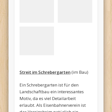
auf der
Krankenwagen mit
Landstraße
Einsatzbeleuchtung
Absicherung
der
Unfallstelle,
auch das
muss sein -
Kopie
Streit im Schrebergarten
(im Bau)
Ein Schrebergarten ist für den
Landschaftbau ein interessantes
Motiv, da es viel Detailarbeit
erlaubt. Als Eisenbahnerverein ist
das Vereinsheim natürlich ein