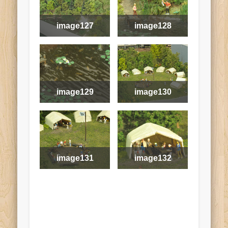
image127
image128
ima
image1
image129
image130
image131
image132
ima