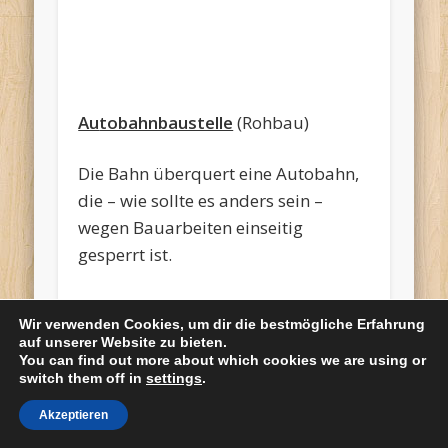
Au
tobahnbaustelle
(Rohbau)
Die Bahn überquert eine Autobahn,
die – wie sollte es anders sein –
wegen Bauarbeiten einseitig
gesperrt ist.
Wir verwenden Cookies, um dir die bestmögliche Erfahrung
auf unserer Website zu bieten.
Wendemodule
(im Bau)
You can find out more about which cookies we are using or
switch them off in
settings
.
Die Wendemodule nutze ich als
Akzeptieren
offene Schattenbahnhöfe mit 3 bzw.