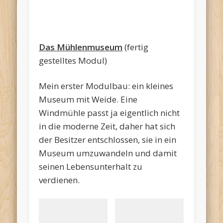
einfliegender
Bälle - auch
ganz wohl.
Das Mühlenmuseum
(fertig
gestelltes Modul)
Mein erster Modulbau: ein kleines
Museum mit Weide. Eine
Windmühle passt ja eigentlich nicht
in die moderne Zeit, daher hat sich
der Besitzer entschlossen, sie in ein
Museum umzuwandeln und damit
seinen Lebensunterhalt zu
verdienen.
Das Gelände des
Abzweig
Geräte
Mühlenmuseums
Museum